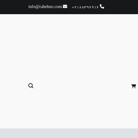
info@rahehno.com
02188396916