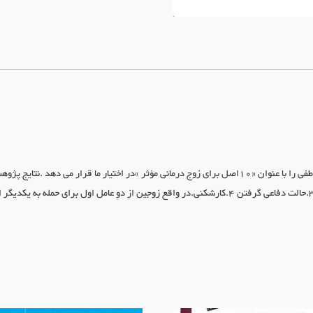
در این کتاب دکتر گاتمن نتایج چند دهه تحقیق و پژوهش روی روابط عاطفی را با عنوان «10اصل برای زوج درمانی مؤ
ناکارآمد را تجربه می کنند که عبارتنداز :1.انتقاد کردن 2.بی حر متی 3.حالت دفاعی گرفتن 4.کارشکنی.در واقع