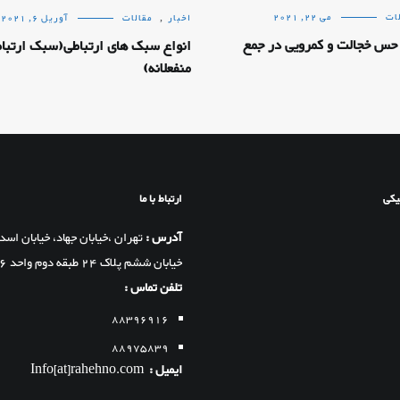
ات
می 22, 2021
اخبار
,
مقالات
آوریل 6, 2021
حس خجالت و کمرویی در جمع
انواع سبک های ارتباطی(سبک ارتبا
منفعلانه)
یکی
ارتباط با ما
آدرس :
تهران ،خیابان جهاد، خیابان اسد
خیابان ششم پلاک 24 طبقه دوم واحد 6 ۱۷
تلفن تماس :
88396916
88975839
ایمیل :
Info[at]rahehno.com