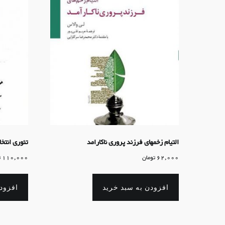
التیام زخمهای فرزند پروری ناکارامد
تئوری انتخ
62,000
تومان
110,000
ت
افزودن به سبد خرید
افزود