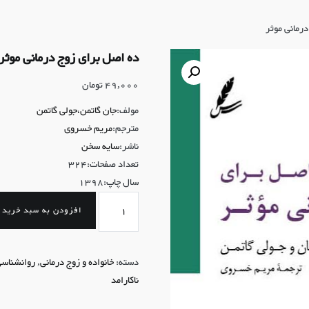
رمانی موثر
ده اصل برای زوج درمانی موثر
49,000
تومان
مولف:
جان گاتمن،جولی گاتمن
مترجم:
مریم خسروی
ناشر:
سایه سخن
تعداد صفحات:324
سال چاپ:1398
ده
افزودن به سبد خرید
اصل
برای
زوج
دسته:
خانواده و زوج درمانی
,
روانشناس
درمانی
ناکارامد
موثر
عدد