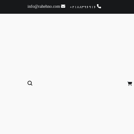
info@rahehno.com
02188396916