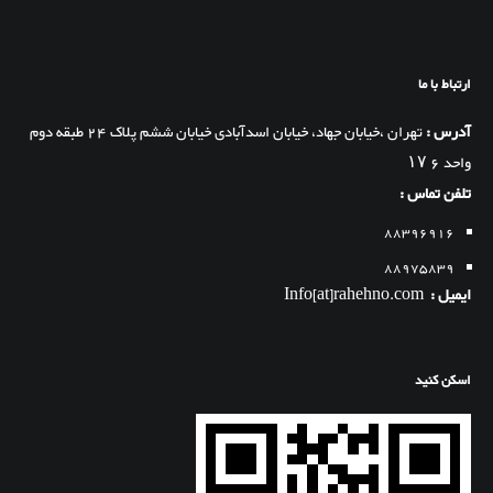
ارتباط با ما
آدرس :
تهران ،خیابان جهاد، خیابان اسدآبادی خیابان ششم پلاک 24 طبقه دوم
واحد 6 ۱۷
تلفن تماس :
88396916
88975839
ایمیل :
Info[at]rahehno.com
اسکن کنید