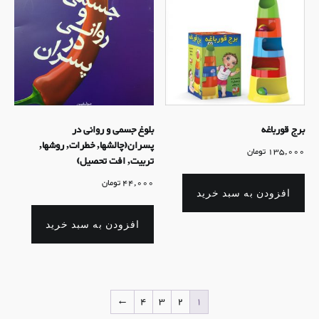
برج قورباغه
بلوغ جسمی و روانی در
پسران(چالشها, خطرات, روشها,
135,000
تومان
تربیت, افت تحصیل)
44,000
تومان
افزودن به سبد خرید
افزودن به سبد خرید
←
4
3
2
1