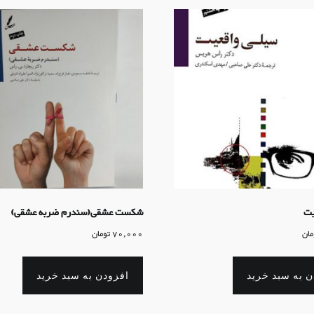
یت
شکست عشقی(سندرم ضربه عشقی)
مان
70,000
تومان
ن به سبد خرید
افزودن به سبد خرید