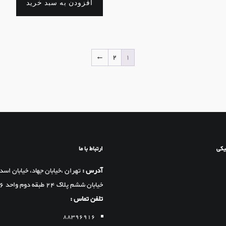
افزودن به سبد خرید
←
2
1
یکی
ارتباط با ما
آدرس :
تهران ،خیابان جهاد، خیابان اسد
خیابان ششم پلاک 24 طبقه دوم واحد 6 ۱۷
تلفن تماس :
88396916