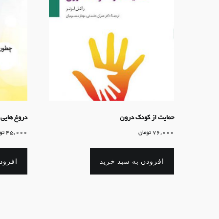
حمایت از کودک درون
دروغ هایی 
76,000
تومان
45,000
تو
افزودن به سبد خرید
افزود