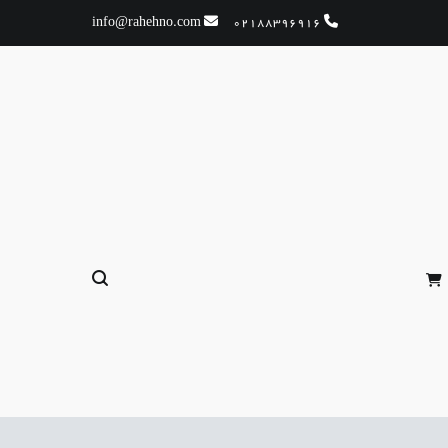
info@rahehno.com
02188396916