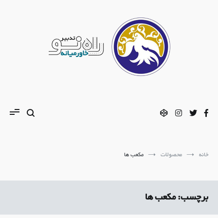
فتن
ه
حتوا
تدبیر راه نو
مشاوره تحصیلی | استعدادیابی | مشاوره ازدواج
خانه
محصولات
مکعب ها
برچسب:
مکعب ها