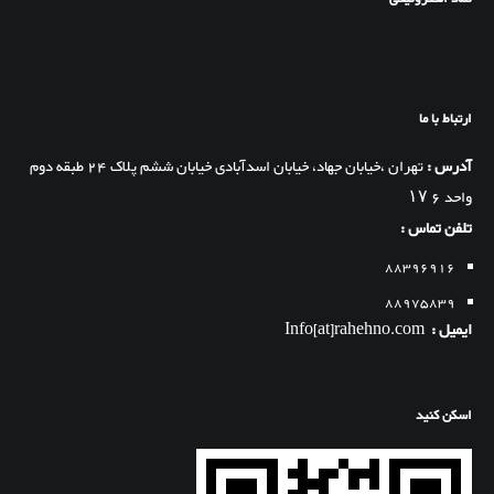
ارتباط با ما
آدرس :
تهران ،خیابان جهاد، خیابان اسدآبادی خیابان ششم پلاک 24 طبقه دوم
واحد 6 ۱۷
تلفن تماس :
88396916
88975839
ایمیل :
Info[at]rahehno.com
اسکن کنید